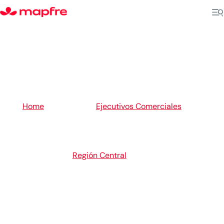
5
Home
Ejecutivos Comerciales
5
5
Región Central
Caguas