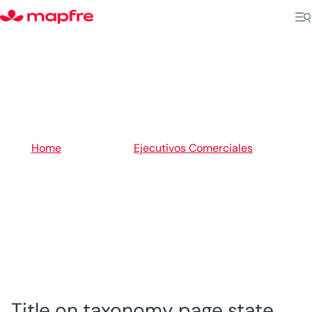
5
Home
Ejecutivos Comerciales
5
Zona Metro
Title on taxonomy page state.