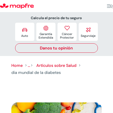
Calcula el precio de tu seguro




Garantía
Cáncer
Auto
Segurviaje
Extendida
Protector
Danos tu opinión
Home
...
Artículos sobre Salud
5
5
5
dia mundial de la diabetes