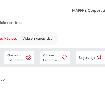
MAPFRE Corporat
icios en línea
es Médicos
Vida e Incapacidad
Garantía
Cáncer



Segurviaje
Extendida
Protector
ivo