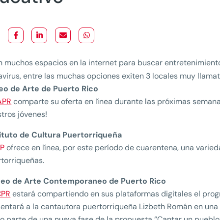
n muchos espacios en la internet para buscar entretenimient
virus, entre las muchas opciones exiten 3 locales muy llamat
o de Arte de Puerto Rico
APR
comparte su oferta en línea durante las próximas semanas
tros jóvenes!
tituto de Cultura Puertorriqueña
CP
ofrece en línea, por este período de cuarentena, una vari
torriqueñas.
eo de Arte Contemporaneo de Puerto Rico
CPR
estará compartiendo en sus plataformas digitales el prog
entará a la cantautora puertorriqueña Lizbeth Román en una 
 parte de una nueva fase de la propuesta “Cantar un pueblo: 