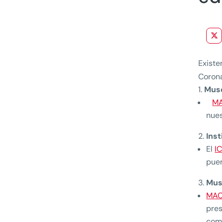
Existe
Corona
Muse
M
nues
Ins
El
I
puer
Mus
MA
pres
como