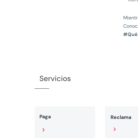
Mientr
Conoce
#Qué
Servicios
Paga
Reclama
5
5