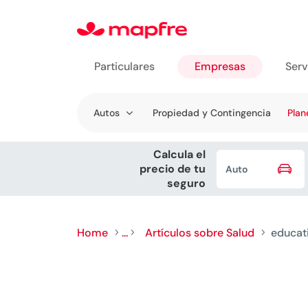
Particulares
Empresas
Serv
Ir a
Autos
Propiedad y Contingencia
Plan
Empresas
Calcula el

precio de tu
Auto
seguro
Home
...
Artículos sobre Salud
educat
5
5
5