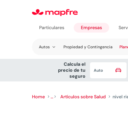
Particulares
Empresas
Serv
Ir a
Autos
Propiedad y Contingencia
Plan
Empresas
Calcula el

precio de tu
Auto
seguro
Home
...
Artículos sobre Salud
nivel r
5
5
5