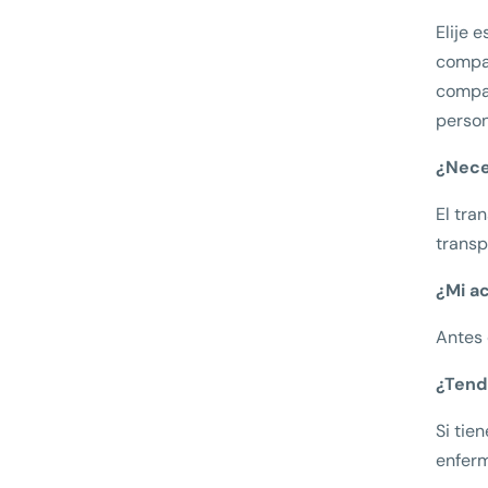
Elije 
compar
compar
perso
¿Neces
El tra
transp
¿Mi a
Antes 
¿Tend
Si tie
enferm