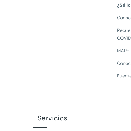
¿Sé l
Conoce
Recuer
COVID-
MAPFRE
Conoce
Fuente
Servicios