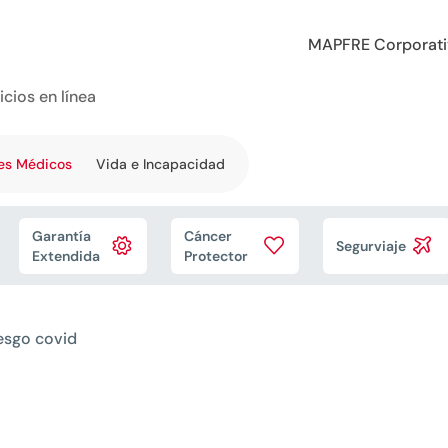
MAPFRE Corporat
icios en línea
es Médicos
Vida e Incapacidad
Garantía
Cáncer



Segurviaje
Extendida
Protector
iesgo covid