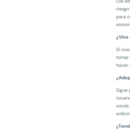
Los ad
riesgo
para o
síntom
¿Vivo
Si viv
tomar 
hacer 
¿Adop
Sigue 
tocars
social
enfer
¿Tend