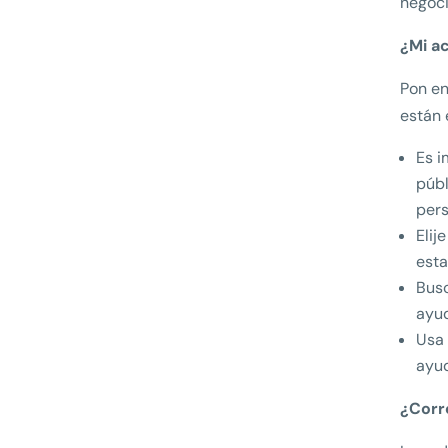
negoci
¿Mi a
Pon en
están 
Es i
públ
pers
Elij
esta
Busc
ayud
Usa 
ayud
¿Corr