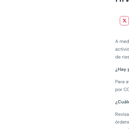
A medi
activi
de rie
¿Hay 
Para a
por CO
¿Cuál
Revisa
órdene