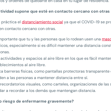
os y órdenes de quedarte en casa en tu lugar de residencia.
ctividad supone que esté en contacto cercano con otras
 práctica el
distanciamiento social
ya que el COVID-19 se pr
en contacto cercano con otras.
mportante que tu y las personas que lo rodean usen una
masca
icos, especialmente si es difícil mantener una distancia cons
onas.
e actividades y espacios al aire libre en los que es fácil man
blecimientos al aire libre.
a barreras físicas, como pantallas protectoras transparente 
en a las personas a mantener distancia entre sí.
recordatorios visuales, como carteles, organizaciones de las s
ar a recordar a los demás que mantengan distancia.
o riesgo de enfermarme gravemente?