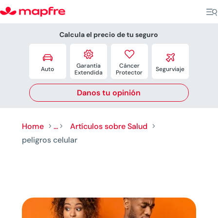
Calcula el precio de tu seguro




Garantía
Cáncer
Auto
Segurviaje
Extendida
Protector
Danos tu opinión
Home
...
Artículos sobre Salud
5
5
5
peligros celular