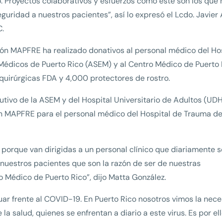
ro. Proyectos colaborativos y esfuerzos como éste son los que
uridad a nuestros pacientes”, así lo expresó el Lcdo. Javier 
C.
ón MAPFRE ha realizado donativos al personal médico del Ho
Médicos de Puerto Rico (ASEM) y al Centro Médico de Puerto 
quirúrgicas FDA y 4,000 protectores de rostro.
cutivo de la ASEM y del Hospital Universitario de Adultos (UDH
ón MAPFRE para el personal médico del Hospital de Trauma de
porque van dirigidas a un personal clínico que diariamente s
a nuestros pacientes que son la razón de ser de nuestras
o Médico de Puerto Rico”, dijo Matta González.
ar frente al COVID-19. En Puerto Rico nosotros vimos la nec
la salud, quienes se enfrentan a diario a este virus. Es por el