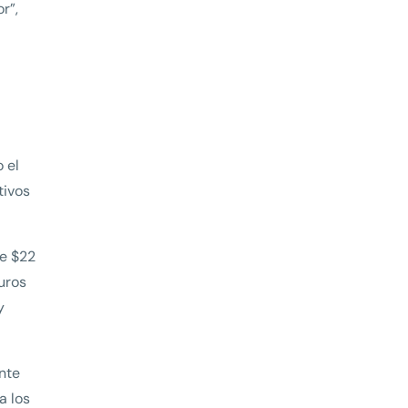
r”,
 el
tivos
re $22
uros
y
nte
a los