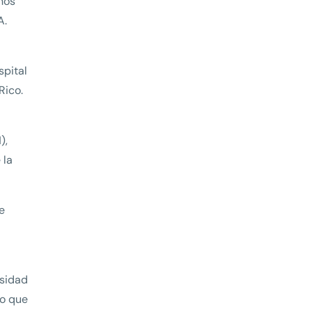
 nos
A.
spital
Rico.
),
 la
e
esidad
lo que