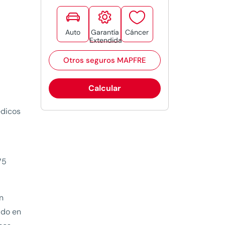



Auto
Garantía
Cáncer
Extendida
Otros seguros MAPFRE
Calcular
édicos
75
n
ado en