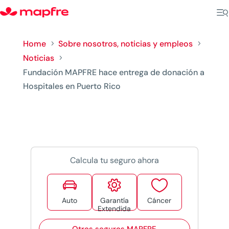
Home
Sobre nosotros, noticias y empleos
5
5
Noticias
5
Fundación MAPFRE hace entrega de donación a
Hospitales en Puerto Rico
Calcula tu seguro ahora



Auto
Garantía
Cáncer
Extendida