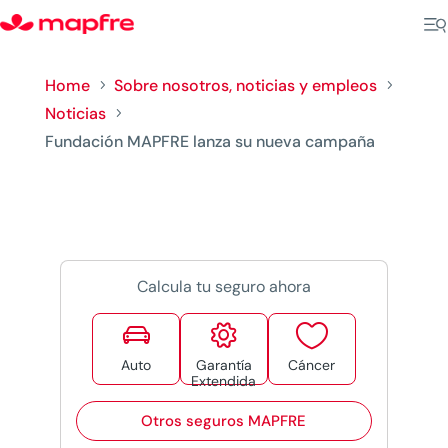
Home
Sobre nosotros, noticias y empleos
5
5
Noticias
5
Fundación MAPFRE lanza su nueva campaña
Calcula tu seguro ahora



Auto
Garantía
Cáncer
Extendida
Otros seguros MAPFRE