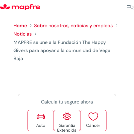
Home
Sobre nosotros, noticias y empleos
5
5
Noticias
5
MAPFRE se une a la Fundación The Happy
Givers para apoyar a la comunidad de Vega
Baja
Calcula tu seguro ahora



Auto
Garantía
Cáncer
Extendida