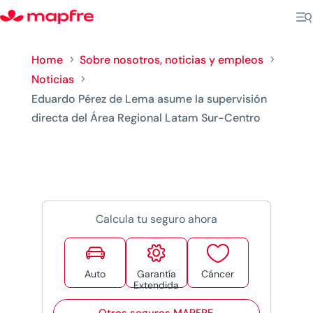
Home
Sobre nosotros, noticias y empleos
5
5
Noticias
5
Eduardo Pérez de Lema asume la supervisión
directa del Área Regional Latam Sur-Centro
Calcula tu seguro ahora



Auto
Garantía
Cáncer
Extendida