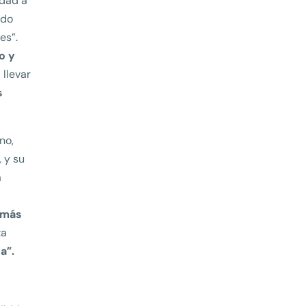
idad a
ndo
es”.
o y
llevar
s
no,
, y su
a
d más
za
a”.