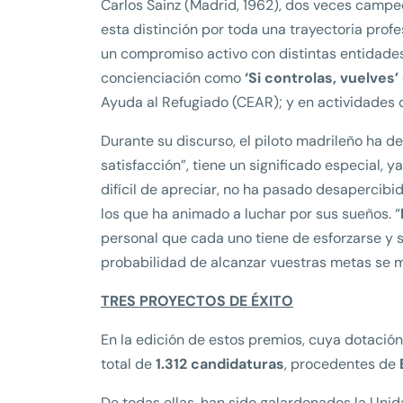
Carlos Sainz (Madrid, 1962), dos veces campe
esta distinción por toda una trayectoria prof
un compromiso activo con distintas entidade
concienciación como
‘Si controlas, vuelves’
Ayuda al Refugiado (CEAR); y en actividades
Durante su discurso, el piloto madrileño ha 
satisfacción”, tiene un significado especial, y
difícil de apreciar, no ha pasado desapercibi
los que ha animado a luchar por sus sueños. “
personal que cada uno tiene de esforzarse y s
probabilidad de alcanzar vuestras metas se mu
TRES PROYECTOS DE ÉXITO
En la edición de estos premios, cuya dotación
total de
1.312 candidaturas
, procedentes de
De todas ellas, han sido galardonados la Unid