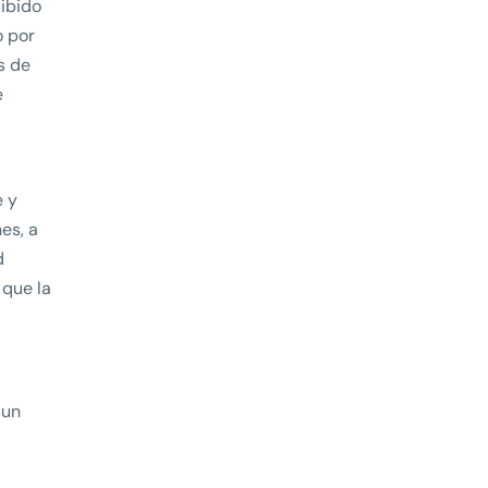
cibido
o por
s de
e
e y
es, a
d
 que la
 un