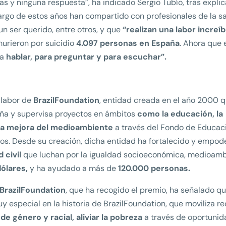
 y ninguna respuesta”, ha indicado Sergio Tubío, tras explic
 largo de estos años han compartido con profesionales de la s
n ser querido, entre otros, y que
“realizan una labor increíb
urieron por suicidio
4.097 personas en España
. Ahora que 
ra
hablar, para preguntar y para escuchar”.
 labor de
BrazilFoundation
, entidad creada en el año 2000 
eña y supervisa proyectos en ámbitos
como la educación, la
y la mejora del medioambiente
a través del Fondo de Educac
ros. Desde su creación, dicha entidad ha fortalecido y empo
 civil
que luchan por la igualdad socioeconómica, medioamb
dólares,
y ha ayudado a más de
120.000 personas.
BrazilFoundation
, que ha recogido el premio, ha señalado q
 especial en la historia de BrazilFoundation, que moviliza r
 de género y racial, aliviar la pobreza
a través de oportuni