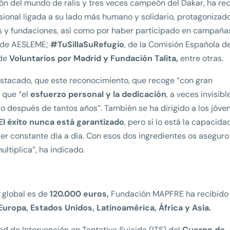
ón del mundo de ralis y tres veces campeón del Dakar, ha re
esional ligada a su lado más humano y solidario, protagonizad
s y fundaciones, así como por haber participado en campaña
de AESLEME;
#TuSillaSuRefugio
, de la Comisión Española d
 de
Voluntarios por Madrid y Fundación Talita,
entre otras.
destacado, que este reconocimiento, que recoge “con gran
a que “el
esfuerzo personal y la dedicación
, a veces invisibl
do después de tantos años”. También se ha dirigido a los jóven
El éxito nunca está garantizado
, pero sí lo está la capacida
er constante día a día. Con esos dos ingredientes os aseguro
ltiplica”, ha indicado.
 global es de
120.000 euros,
Fundación MAPFRE ha recibido
Europa, Estados Unidos, Latinoamérica, África y Asia.
ad de Intervención en Tentativa Suicida (ITS) del
Cuerpo de