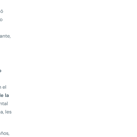
ió
 o
ante,
o
 el
e la
ntal
a, les
años,