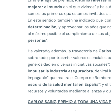
En la entrega de premios,
Antonio Huertas
ha
mejorar el mundo
en el que vivimos” y ha s
somos los primeros que estamos invitados a a
En este sentido, también ha indicado que, 
determinación,
y aprovechar los años que n
al máximo posible el cumplimiento de sus obj
personas
”.
Ha valorado, además, la trayectoria de
C
arlo
sobre todo, por trasmitir valores esenciales 
generosidad en diversas iniciativas sociales”
impulsar la industria aseguradora
, de vital
impagable” que realiza el Cuerpo de Bombero
oscura de la salud mental en España
”; y el
recursos y voluntades mediante alianzas y q
CARLOS SAINZ, PREMIO A
TODA UNA VIDA 