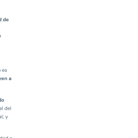
d de
n
o es
yen a
do
l del
l; y