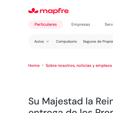
Particulares
Empresas
Serv
Ir a
Autos
Compulsorio
Seguros de Propi
Particulares
Home
Sobre nosotros, noticias y empleos
5
Su Majestad la Rei
entrega de los Pre