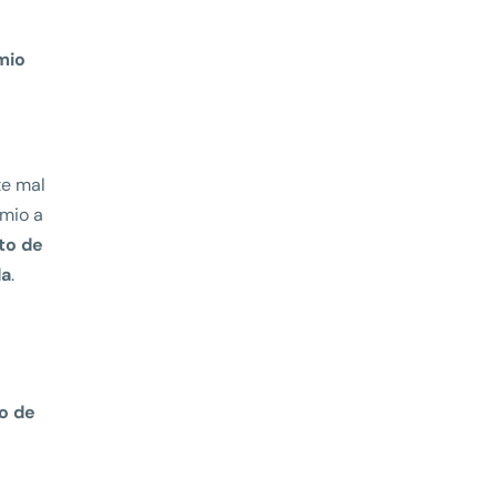
mio
te mal
emio a
to de
da
.
o de