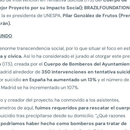
jor Proyecto por su Impacto Social); BRAZILFOUNDATION
 la ex presidenta de UNESPA,
Pilar González de Frutos (Pre
rán).
MUNDO
enorme transcendencia social, por lo que situar el foco en es
a y cívica.
Así lo ha considerado el jurado al otorgar este pr
 (ITS), creada por el
Cuerpo de Bomberos del Ayuntamien
adrid alrededor de
350 intervenciones en tentativa suici
or suicidio
en España ha aumentado un 13%
y el número de
 Madrid se ha incrementado un 107%.
o y creador del proyecto, ha conmovido a los asistentes,
ómetros de aquí,
fuimos requeridos para rescatar el cuerp
suicidio tras precipitarse desde su domicilio. “¿Qué razones
podríamos haber hecho como bomberos para tratar de