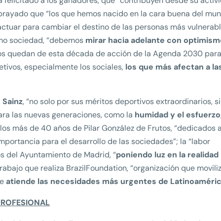
 felicitado a los ganadores, que “contribuyen desde su activ
ubrayado que “los que hemos nacido en la cara buena del mu
ctuar para cambiar el destino de las personas más vulnerabl
como sociedad, “debemos
mirar hacia adelante con optimism
os quedan de esta década de acción de la Agenda 2030 para 
etivos, especialmente los sociales,
los que más afectan a la
s Sainz
, “no solo por sus méritos deportivos extraordinarios, si
para las nuevas generaciones, como la
humidad y el esfuerzo
; los más de 40 años de Pilar González de Frutos, “dedicados 
 importancia para el desarrollo de las sociedades”; la “labor
s del Ayuntamiento de Madrid, “
poniendo luz en la realida
 trabajo que realiza BrazilFoundation, “organización que movili
ue
atiende las necesidades más urgentes de Latinoaméric
PROFESIONAL