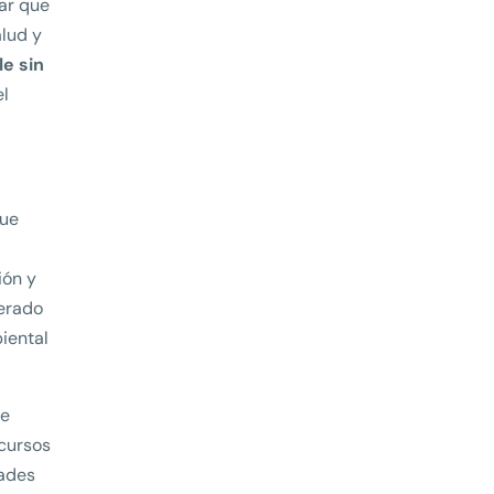
ar que
alud y
le sin
el
que
ión y
derado
iental
ue
ecursos
dades