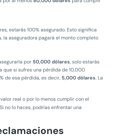
da por al menos
80,000 dólares
para cumplir
ares, estarás 100% asegurado. Esto significa
s
, la aseguradora pagará el monto completo
 asegurarla por
50,000 dólares
, solo estarás
ica que si sufres una pérdida de 10,000
0% de esa pérdida, es decir,
5,000 dólares
. La
valor real o por lo menos cumplir con el
Si no lo haces, podrías enfrentar una
reclamaciones