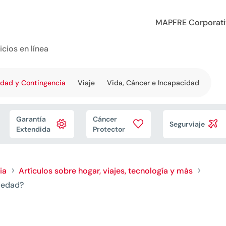
MAPFRE Corporat
icios en línea
edad y Contingencia
Viaje
Vida, Cáncer e Incapacidad
Garantía
Cáncer



Segurviaje
Extendida
Protector
ia
Artículos sobre hogar, viajes, tecnología y más
5
5
piedad?