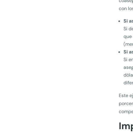
coase
con lo
Si 
Si d
que 
(men
Si 
Si e
ase
dóla
dife
Este e
porcen
compe
Im