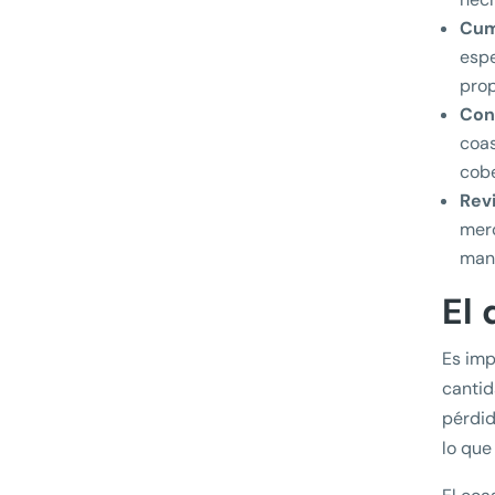
Cum
espe
pro
Con
coas
cobe
Rev
merc
mant
El
Es imp
cantid
pérdid
lo que