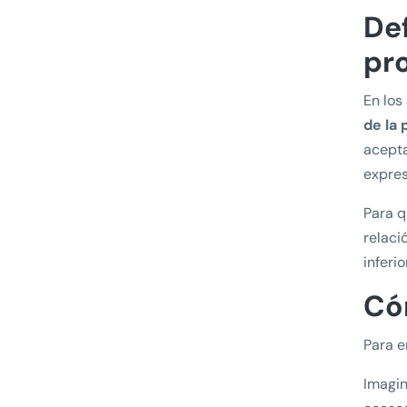
De
pr
En los
de la
acepta
expres
Para q
relaci
inferi
Có
Para e
Imagin