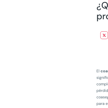
¿Q
pr
El
coa
signif
comple
pérdid
coaseg
para e