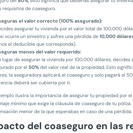
guro del
80%
, esto significa que deberías asegurar tu vivien
s requisitos de coaseguro.
aseguras el valor correcto (100% asegurado):
ecides asegurar tu vivienda por el valor total de 100,000 dól
si ocurre un siniestro y sufres una pérdida de
10,000 dólare
os el deducible que corresponda).
aseguras menos del valor requerido:
n lugar de asegurar la vivienda por 100,000 dólares, decides
gurado por el
50%
del valor real de la propiedad. Esto signif
res, la aseguradora aplicará el coaseguro y solo pagará el 5
rencia deberá ser cubierta por ti.
jemplo ilustra la importancia de asegurar tu propiedad por el 
taje mínimo que exige la cláusula de coaseguro de tu póliza. 
nsación menor de la que esperabas en caso de una pérdida.
pacto del coaseguro en las 