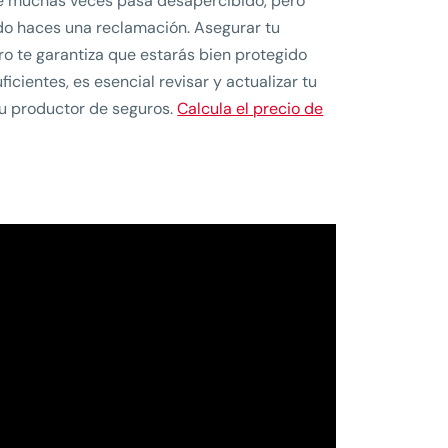
ue muchas veces pasa desapercibido, pero
do haces una reclamación. Asegurar tu
ro te garantiza que estarás bien protegido
icientes, es esencial revisar y actualizar tu
u productor de seguros.
Calcula el precio de