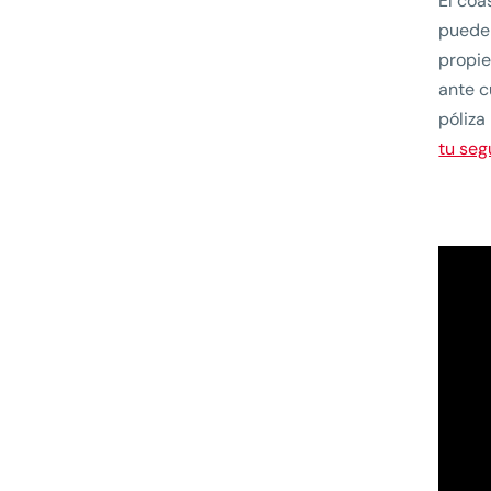
El coa
puede 
propie
ante c
póliza
tu seg