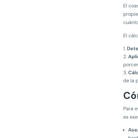
El coa
propie
cuánto
El cál
Dete
Apl
porcen
Cál
de la 
Có
Para e
es ese
Ase
hech