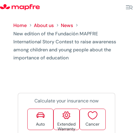
Home
About us
News
5
5
5
New edition of the Fundación MAPFRE
International Story Contest to raise awareness
among children and young people about the
importance of education
Calculate your insurance now



Auto
Extended
Cancer
Warranty